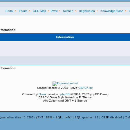
Portal
•
Forum
•
GEO Map
•
Profil
•
Suchen
•
Registrieren
•
Knowledge Base
•
nformation
Information
nformation
CrackerTracker © 2004 - 2026
CBACK.de
Powered by
Orion
based on
phpBB
© 2001, 2002 phpBB Group
CBACK Orion Style based on FI Theme
Alle Zeiten sind GMT + 1 Stunde
generation time: 0.0282s (PHP: 86% - SQL: 14%) | SQL queries: 12 | GZIP disabled | De