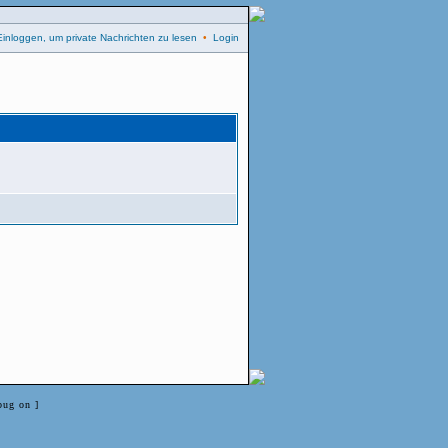
Einloggen, um private Nachrichten zu lesen
•
Login
bug on ]