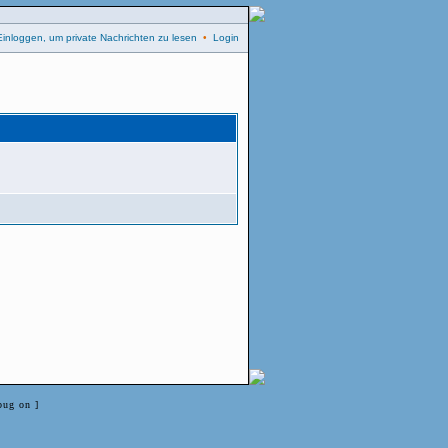
Einloggen, um private Nachrichten zu lesen
•
Login
bug on ]