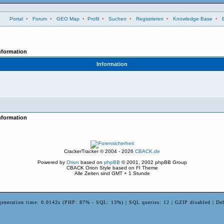
Portal
•
Forum
•
GEO Map
•
Profil
•
Suchen
•
Registrieren
•
Knowledge Base
•
nformation
Information
nformation
CrackerTracker © 2004 - 2026
CBACK.de
Powered by
Orion
based on
phpBB
© 2001, 2002 phpBB Group
CBACK Orion Style based on FI Theme
Alle Zeiten sind GMT + 1 Stunde
generation time: 0.0142s (PHP: 87% - SQL: 13%) | SQL queries: 12 | GZIP disabled | De