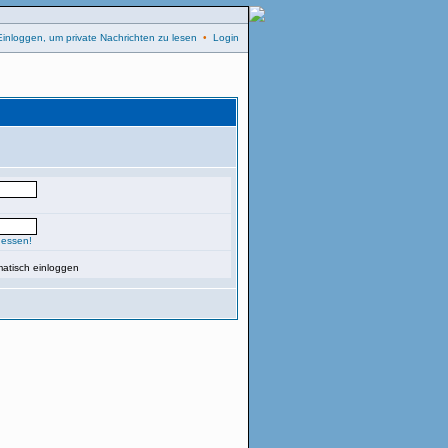
Einloggen, um private Nachrichten zu lesen
•
Login
gessen!
atisch einloggen