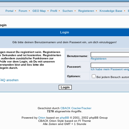
Portal
•
Forum
•
GEO Map
•
Profil
•
Suchen
•
Registrieren
•
Knowledge Base
•
ogin
Login
Gib bitte deinen Benutzernamen und dein Passwort ein, um dich einzuloggen!
gen musst Du registriert sein. Registrieren
e Sekunden und ist kostenlos. Registrierten
Benutzername:
 außerdem zusätzliche Funktionen zur
Registrieren
 Prüfe vor dem Login, ob Du mit unseren
rstanden bist und lies bitte die
Passwort:
Regeln durch.
Ich habe mein Passwort ver
Optionen:
Bei jedem Besuch autom
FAQ ansehen
Geschützt durch
CBACK CrackerTracker
7278
abgewehrte Angriffe.
Powered by
Orion
based on
phpBB
© 2001, 2002 phpBB Group
CBACK Orion Style based on FI Theme
Alle Zeiten sind GMT + 1 Stunde