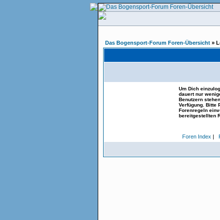
Das Bogensport-Forum Foren-Übersicht
» L
Um Dich einzulog
dauert nur wenig
Benutzern stehen
Verfügung. Bitte
Forenregeln einve
bereitgestellten 
Foren Index
|