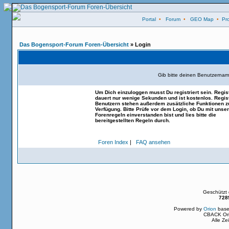
Portal
•
Forum
•
GEO Map
•
Pro
Das Bogensport-Forum Foren-Übersicht
» Login
Gib bitte deinen Benutzernam
Um Dich einzuloggen musst Du registriert sein. Regis
dauert nur wenige Sekunden und ist kostenlos. Regist
Benutzern stehen außerdem zusätzliche Funktionen z
Verfügung. Bitte Prüfe vor dem Login, ob Du mit unse
Forenregeln einverstanden bist und lies bitte die
bereitgestellten Regeln durch.
Foren Index
|
FAQ ansehen
Geschützt
728
Powered by
Orion
base
CBACK Ori
Alle Z