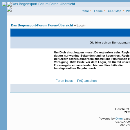
Portal
•
Forum
•
GEO Map
•
Pro
Das Bogensport-Forum Foren-Übersicht
» Login
Gib bitte deinen Benutzernam
Um Dich einzuloggen musst Du registriert sein. Regis
dauert nur wenige Sekunden und ist kostenlos. Regist
Benutzern stehen außerdem zusätzliche Funktionen z
Verfügung. Bitte Prüfe vor dem Login, ob Du mit unse
Forenregeln einverstanden bist und lies bitte die
bereitgestellten Regeln durch.
Foren Index
|
FAQ ansehen
Geschützt
728
Powered by
Orion
base
CBACK Ori
Alle Z