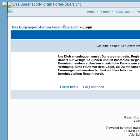
Portal
•
Forum
•
GEO Map
•
Pro
Das Bogensport-Forum Foren-Übersicht
» Login
Gib bitte deinen Benutzernam
Um Dich einzuloggen musst Du registriert sein. Regis
dauert nur wenige Sekunden und ist kostenlos. Regist
Benutzern stehen außerdem zusätzliche Funktionen z
Verfügung. Bitte Prüfe vor dem Login, ob Du mit unse
Forenregeln einverstanden bist und lies bitte die
bereitgestellten Regeln durch.
Foren Index
|
FAQ ansehen
Geschützt
728
Powered by
Orion
base
CBACK Ori
Alle Z