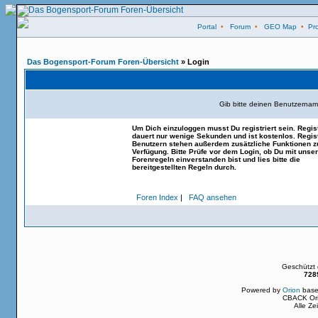
Portal
•
Forum
•
GEO Map
•
Pro
Das Bogensport-Forum Foren-Übersicht
» Login
Gib bitte deinen Benutzernam
Um Dich einzuloggen musst Du registriert sein. Regis
dauert nur wenige Sekunden und ist kostenlos. Regist
Benutzern stehen außerdem zusätzliche Funktionen z
Verfügung. Bitte Prüfe vor dem Login, ob Du mit unse
Forenregeln einverstanden bist und lies bitte die
bereitgestellten Regeln durch.
Foren Index
|
FAQ ansehen
Geschützt
728
Powered by
Orion
base
CBACK Ori
Alle Z