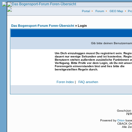
Portal
•
Forum
•
GEO Map
•
Pro
Das Bogensport-Forum Foren-Übersicht
» Login
Gib bitte deinen Benutzernam
Um Dich einzuloggen musst Du registriert sein. Regis
dauert nur wenige Sekunden und ist kostenlos. Regist
Benutzern stehen außerdem zusätzliche Funktionen z
Verfügung. Bitte Prüfe vor dem Login, ob Du mit unse
Forenregeln einverstanden bist und lies bitte die
bereitgestellten Regeln durch.
Foren Index
|
FAQ ansehen
Geschützt
727
Powered by
Orion
base
CBACK Ori
Alle Z