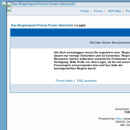
Portal
•
Forum
•
GEO Map
•
Pro
Das Bogensport-Forum Foren-Übersicht
» Login
Gib bitte deinen Benutzernam
Um Dich einzuloggen musst Du registriert sein. Regis
dauert nur wenige Sekunden und ist kostenlos. Regist
Benutzern stehen außerdem zusätzliche Funktionen z
Verfügung. Bitte Prüfe vor dem Login, ob Du mit unse
Forenregeln einverstanden bist und lies bitte die
bereitgestellten Regeln durch.
Foren Index
|
FAQ ansehen
Geschützt
728
Powered by
Orion
base
CBACK Ori
Alle Z