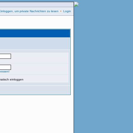
Einloggen, um private Nachrichten zu lesen
•
Login
gessen!
atisch einloggen