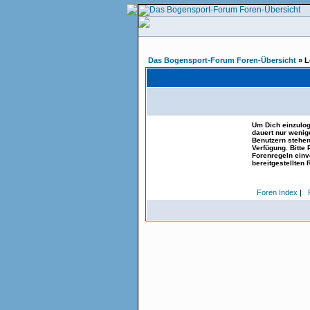
Das Bogensport-Forum Foren-Übersicht
» L
Um Dich einzulog
dauert nur wenig
Benutzern stehen
Verfügung. Bitte
Forenregeln einve
bereitgestellten 
Foren Index
|