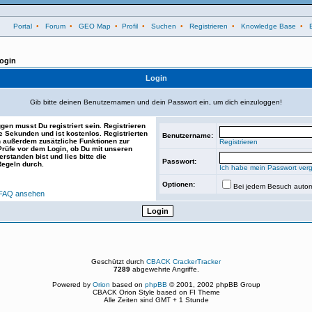
Portal
•
Forum
•
GEO Map
•
Profil
•
Suchen
•
Registrieren
•
Knowledge Base
•
ogin
Login
Gib bitte deinen Benutzernamen und dein Passwort ein, um dich einzuloggen!
gen musst Du registriert sein. Registrieren
e Sekunden und ist kostenlos. Registrierten
Benutzername:
 außerdem zusätzliche Funktionen zur
Registrieren
 Prüfe vor dem Login, ob Du mit unseren
rstanden bist und lies bitte die
Passwort:
Regeln durch.
Ich habe mein Passwort ver
Optionen:
Bei jedem Besuch autom
FAQ ansehen
Geschützt durch
CBACK CrackerTracker
7289
abgewehrte Angriffe.
Powered by
Orion
based on
phpBB
© 2001, 2002 phpBB Group
CBACK Orion Style based on FI Theme
Alle Zeiten sind GMT + 1 Stunde