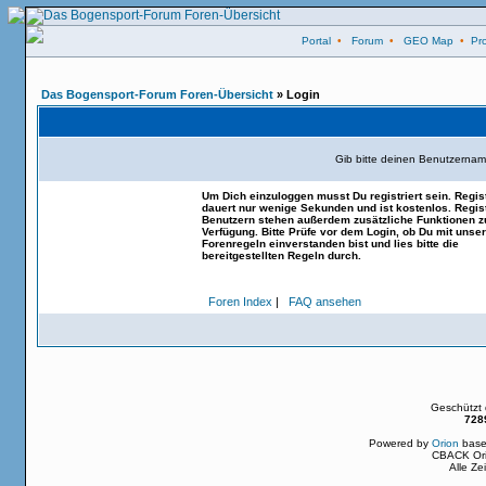
Portal
•
Forum
•
GEO Map
•
Pro
Das Bogensport-Forum Foren-Übersicht
» Login
Gib bitte deinen Benutzernam
Um Dich einzuloggen musst Du registriert sein. Regis
dauert nur wenige Sekunden und ist kostenlos. Regist
Benutzern stehen außerdem zusätzliche Funktionen z
Verfügung. Bitte Prüfe vor dem Login, ob Du mit unse
Forenregeln einverstanden bist und lies bitte die
bereitgestellten Regeln durch.
Foren Index
|
FAQ ansehen
Geschützt
728
Powered by
Orion
base
CBACK Ori
Alle Z