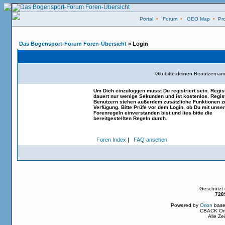
Portal
•
Forum
•
GEO Map
•
Pro
Das Bogensport-Forum Foren-Übersicht
» Login
Gib bitte deinen Benutzernam
Um Dich einzuloggen musst Du registriert sein. Regis
dauert nur wenige Sekunden und ist kostenlos. Regist
Benutzern stehen außerdem zusätzliche Funktionen z
Verfügung. Bitte Prüfe vor dem Login, ob Du mit unse
Forenregeln einverstanden bist und lies bitte die
bereitgestellten Regeln durch.
Foren Index
|
FAQ ansehen
Geschützt
728
Powered by
Orion
base
CBACK Ori
Alle Z