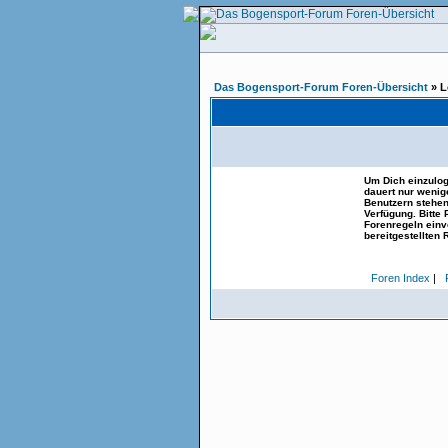
Das Bogensport-Forum Foren-Übersicht
» L
Um Dich einzulog
dauert nur wenig
Benutzern stehen
Verfügung. Bitte
Forenregeln einve
bereitgestellten 
Foren Index
|