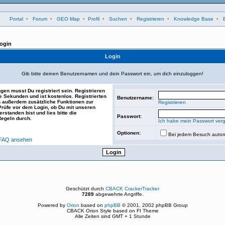
Portal
•
Forum
•
GEO Map
•
Profil
•
Suchen
•
Registrieren
•
Knowledge Base
•
ogin
Login
Gib bitte deinen Benutzernamen und dein Passwort ein, um dich einzuloggen!
gen musst Du registriert sein. Registrieren
e Sekunden und ist kostenlos. Registrierten
Benutzername:
 außerdem zusätzliche Funktionen zur
Registrieren
 Prüfe vor dem Login, ob Du mit unseren
rstanden bist und lies bitte die
Passwort:
Regeln durch.
Ich habe mein Passwort ver
Optionen:
Bei jedem Besuch autom
FAQ ansehen
Geschützt durch
CBACK CrackerTracker
7289
abgewehrte Angriffe.
Powered by
Orion
based on
phpBB
© 2001, 2002 phpBB Group
CBACK Orion Style based on FI Theme
Alle Zeiten sind GMT + 1 Stunde