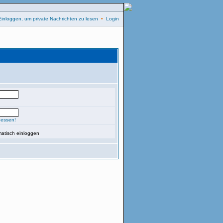
Einloggen, um private Nachrichten zu lesen
•
Login
gessen!
atisch einloggen