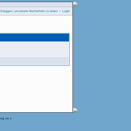
Einloggen, um private Nachrichten zu lesen
•
Login
bug on ]