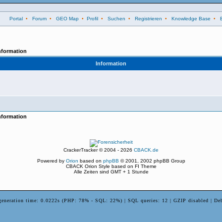
Portal
•
Forum
•
GEO Map
•
Profil
•
Suchen
•
Registrieren
•
Knowledge Base
•
nformation
Information
nformation
CrackerTracker © 2004 - 2026
CBACK.de
Powered by
Orion
based on
phpBB
© 2001, 2002 phpBB Group
CBACK Orion Style based on FI Theme
Alle Zeiten sind GMT + 1 Stunde
generation time: 0.0222s (PHP: 78% - SQL: 22%) | SQL queries: 12 | GZIP disabled | De